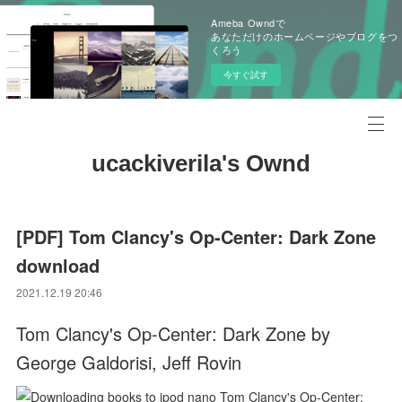
Ameba Owndで
あなただけのホームページやブログをつ
くろう
今すぐ試す
ucackiverila's Ownd
[PDF] Tom Clancy's Op-Center: Dark Zone
download
2021.12.19 20:46
Tom Clancy's Op-Center: Dark Zone by
George Galdorisi, Jeff Rovin